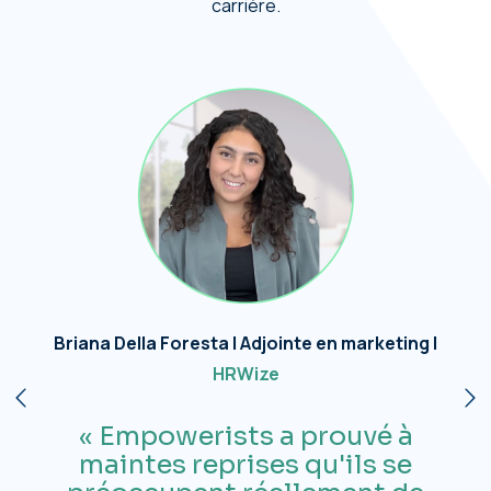
carrière.
t
Briana Della Foresta | Adjointe en marketing |
HRWize
e
s
« Empowerists a prouvé à
maintes reprises qu'ils se