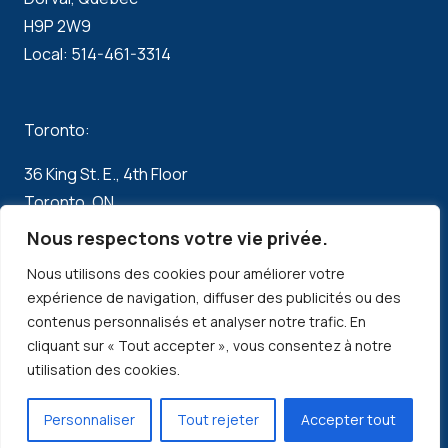
H9P 2W9
Local: 514-461-3314
Toronto:
36 King St. E., 4th Floor
Toronto, ON
Canada, M5C 1E5
Nous respectons votre vie privée.
Local: 647-427-2997
Nous utilisons des cookies pour améliorer votre
expérience de navigation, diffuser des publicités ou des
contenus personnalisés et analyser notre trafic. En
Boston:
cliquant sur « Tout accepter », vous consentez à notre
utilisation des cookies.
1500 District Ave
Burlington, MA
Personnaliser
Tout rejeter
Accepter tout
USA 01803