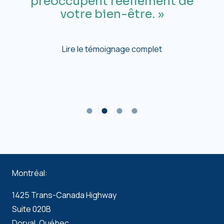
préoccupent réellement de
votre bien-être. »
e
Lire le témoignage complet
i
Montréal:
1425 Trans-Canada Highway
Suite 020B
Dorval, Québec